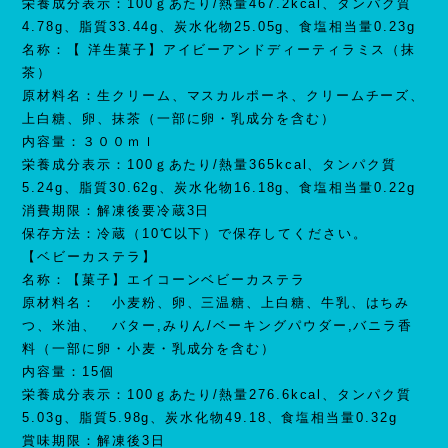
栄養成分表示：100ｇあたり/熱量467.2kcal、タンパク質
4.78g、脂質33.44g、炭水化物25.05g、食塩相当量0.23g
名称：【 洋生菓子】アイビーアンドディーティラミス（抹
茶）
原材料名：生クリーム、マスカルポーネ、クリームチーズ、
上白糖、卵、抹茶（一部に卵・乳成分を含む）
内容量：３００ｍｌ
栄養成分表示：100ｇあたり/熱量365kcal、タンパク質
5.24g、脂質30.62g、炭水化物16.18g、食塩相当量0.22g
消費期限：解凍後要冷蔵3日
保存方法：冷蔵（10℃以下）で保存してください。
【ベビーカステラ】
名称：【菓子】エイコーンベビーカステラ
原材料名： 小麦粉、卵、三温糖、上白糖、牛乳、はちみ
つ、米油、 バター,みりん/ベーキングパウダー,バニラ香
料（一部に卵・小麦・乳成分を含む）
内容量：15個
栄養成分表示：100ｇあたり/熱量276.6kcal、タンパク質
5.03g、脂質5.98g、炭水化物49.18、食塩相当量0.32g
賞味期限：解凍後3日