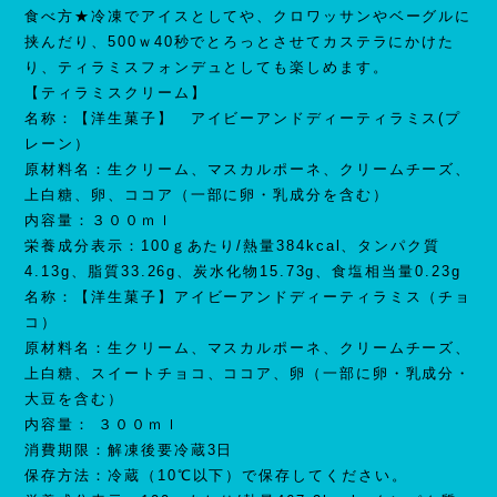
食べ方★冷凍でアイスとしてや、クロワッサンやベーグルに
挟んだり、500ｗ40秒でとろっとさせてカステラにかけた
り、ティラミスフォンデュとしても楽しめます。
【ティラミスクリーム】
名称：【洋生菓子】 アイビーアンドディーティラミス(プ
レーン）
原材料名：生クリーム、マスカルポーネ、クリームチーズ、
上白糖、卵、ココア（一部に卵・乳成分を含む）
内容量：３００ｍｌ
栄養成分表示：100ｇあたり/熱量384kcal、タンパク質
4.13g、脂質33.26g、炭水化物15.73g、食塩相当量0.23g
名称：【洋生菓子】アイビーアンドディーティラミス（チョ
コ）
原材料名：生クリーム、マスカルポーネ、クリームチーズ、
上白糖、スイートチョコ、ココア、卵（一部に卵・乳成分・
大豆を含む）
内容量： ３００ｍｌ
消費期限：解凍後要冷蔵3日
保存方法：冷蔵（10℃以下）で保存してください。