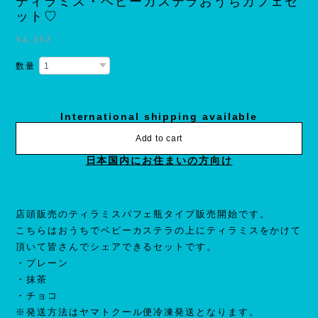
ティラミス・ベビーカステラおうちカフェセ
ット♡
¥4,362
数量
International shipping available
Add to cart
日本国内にお住まいの方向け
店頭販売のティラミスパフェ瓶タイプ販売開始です。
こちらはおうちでベビーカステラの上にティラミスをかけて
頂いて皆さんでシェアできるセットです。
・プレーン
・抹茶
・チョコ
※発送方法はヤマトクール便冷凍発送となります。