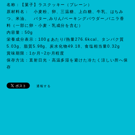
名称：【菓子】ラスクッキー（プレーン）
原材料名： 小麦粉、卵、三温糖、上白糖、牛乳、はちみ
つ、米油、 バター,みりん/ベーキングパウダー,バニラ香
料（一部に卵・小麦・乳成分を含む）
内容量：50g
栄養成分表示：100ｇあたり/熱量276.6kcal、タンパク質
5.03g、脂質5.98g、炭水化物49.18、食塩相当量0.32g
賞味期限：1か月~2か月程度
保存方法：直射日光・高温多湿を避けた冷たく涼しい所へ保
存
通報する