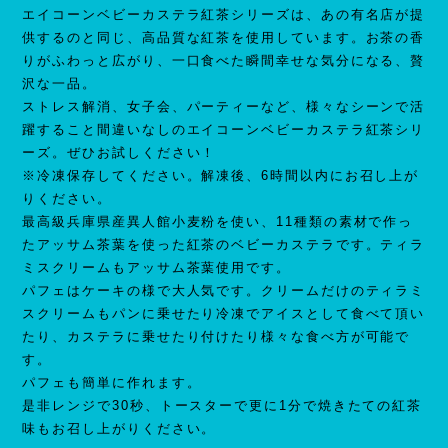
エイコーンベビーカステラ紅茶シリーズは、あの有名店が提
供するのと同じ、高品質な紅茶を使用しています。お茶の香
りがふわっと広がり、一口食べた瞬間幸せな気分になる、贅
沢な一品。
ストレス解消、女子会、パーティーなど、様々なシーンで活
躍すること間違いなしのエイコーンベビーカステラ紅茶シリ
ーズ。ぜひお試しください！
※冷凍保存してください。解凍後、6時間以内にお召し上が
りください。
最高級兵庫県産異人館小麦粉を使い、11種類の素材で作っ
たアッサム茶葉を使った紅茶のベビーカステラです。ティラ
ミスクリームもアッサム茶葉使用です。
パフェはケーキの様で大人気です。クリームだけのティラミ
スクリームもパンに乗せたり冷凍でアイスとして食べて頂い
たり、カステラに乗せたり付けたり様々な食べ方が可能で
す。
パフェも簡単に作れます。
是非レンジで30秒、トースターで更に1分で焼きたての紅茶
味もお召し上がりください。